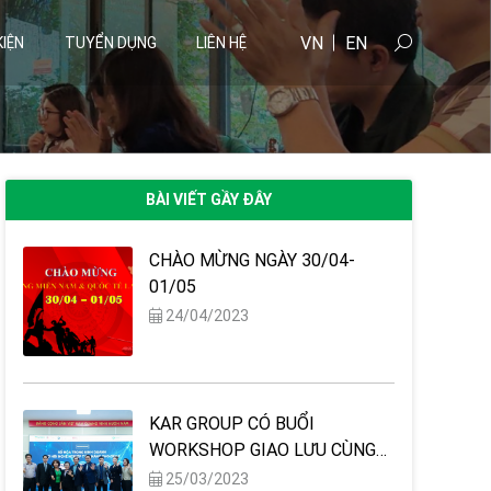
VN
EN
KIỆN
TUYỂN DỤNG
LIÊN HỆ
BÀI VIẾT GẦY ĐÂY
CHÀO MỪNG NGÀY 30/04-
01/05
24/04/2023
KAR GROUP CÓ BUỔI
WORKSHOP GIAO LƯU CÙNG
CHƯƠNG TRÌNH "SỐ HOÁ
25/03/2023