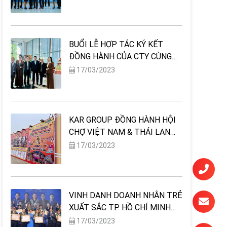
TRONG KINH DOANH, CƠ HỘI
NGHỀ NGHIỆP TIỀM NĂNG
CHO GENZ"
BUỔI LỄ HỢP TÁC KÝ KẾT
ĐỒNG HÀNH CỦA CTY CÙNG
VIỆN NGHIÊN CỨU & PHÁT
17/03/2023
TRIỂN CÔNG NGHỆ CHĂM SÓC
SỨC KHOẺ CỘNG ĐỒNG
KAR GROUP ĐỒNG HÀNH HỘI
CHỢ VIỆT NAM & THÁI LAN
2022 TẠI BÀ RỊA VŨNG TÀU
17/03/2023
VINH DANH DOANH NHÂN TRẺ
XUẤT SẮC TP. HỒ CHÍ MINH
NĂM 2022
17/03/2023