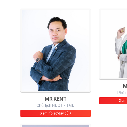
M
Phó 
MR KENT
Xem 
Chủ tịch HĐQT - TGĐ
Xem hồ sơ đầy đủ