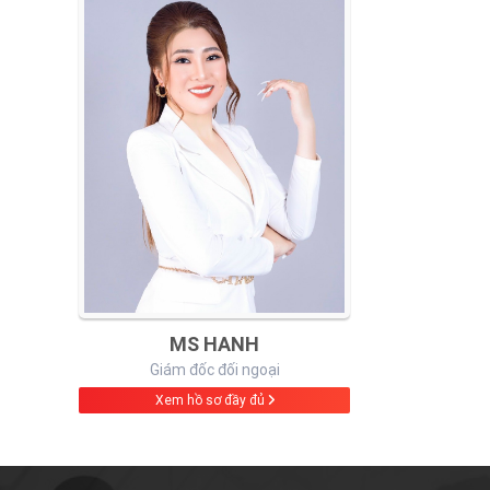
MS HANH
Giám đốc đối ngoại
Xem hồ sơ đầy đủ