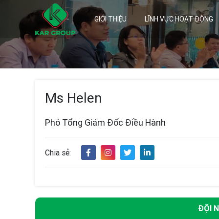
GIỚI THIỆU
LĨNH VỰC HOẠT ĐỘNG
Ms Helen
Phó Tổng Giám Đốc Điều Hành
Chia sẻ:
ĐỘI 