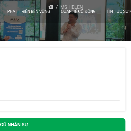
MS HELEN
PHÁT TRIỂN BỀN VỮNG
QUAN HỆ CỔ ĐÔNG
TIN TỨC SỰ 
NGŨ NHÂN SỰ