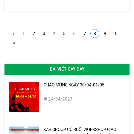
«
1
2
3
4
5
6
7
8
9
10
»
BÀI VIẾT GẦY ĐÂY
CHÀO MỪNG NGÀY 30/04-01/05
24/04/2023
KAR GROUP CÓ BUỔI WORKSHOP GIAO