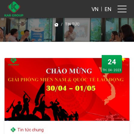
VN
EN
TIN TỨC
24
TH. 04 - 2023
Tin tức chung