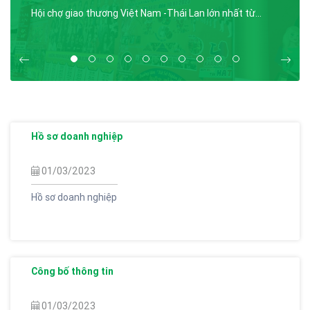
Hội chợ giao thương Việt Nam -Thái Lan lớn nhất từ
trước đến giờ tại Thành Phố Bà Rịa,..
1
2
3
4
5
6
7
8
9
10
Hồ sơ doanh nghiệp
01/03/2023
Hồ sơ doanh nghiệp
Công bố thông tin
01/03/2023