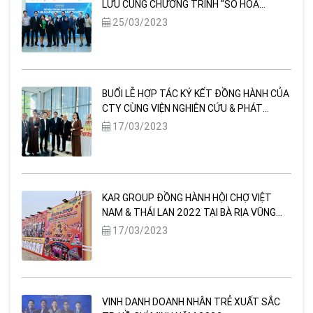
LƯU CÙNG CHƯƠNG TRÌNH "SỐ HOÁ
TRONG KINH DOANH, CƠ HỘI NGHỀ NGHIỆP
25/03/2023
TIỀM NĂNG CHO GENZ"
BUỔI LỄ HỢP TÁC KÝ KẾT ĐỒNG HÀNH CỦA
CTY CÙNG VIỆN NGHIÊN CỨU & PHÁT
TRIỂN CÔNG NGHỆ CHĂM SÓC SỨC KHOẺ
17/03/2023
CỘNG ĐỒNG
KAR GROUP ĐỒNG HÀNH HỘI CHỢ VIỆT
NAM & THÁI LAN 2022 TẠI BÀ RỊA VŨNG
TÀU
17/03/2023
VINH DANH DOANH NHÂN TRẺ XUẤT SẮC