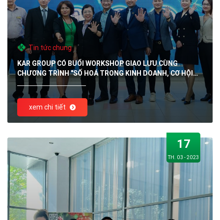
Tin tức chung
KAR GROUP CÓ BUỔI WORKSHOP GIAO LƯU CÙNG
CHƯƠNG TRÌNH "SỐ HOÁ TRONG KINH DOANH, CƠ HỘI
NGHỀ NGHIỆP TIỀM NĂNG CHO GENZ"
xem chi tiết
17
TH. 03 - 2023