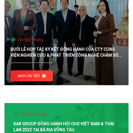
Tin tức chung
BUỔI LỄ HỢP TÁC KÝ KẾT ĐỒNG HÀNH CỦA CTY CÙNG
VIỆN NGHIÊN CỨU & PHÁT TRIỂN CÔNG NGHỆ CHĂM SÓC
SỨC KHOẺ CỘNG ĐỒNG
xem chi tiết
Tin tức chung
KAR GROUP ĐỒNG HÀNH HỘI CHỢ VIỆT NAM & THÁI
LAN 2022 TẠI BÀ RỊA VŨNG TÀU